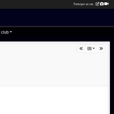
Participer au site :
 club