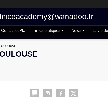
 tkdniceacademy@wanadoo.fr
Contact et Plan
infos pratiques
News
La vie du
 TOULOUSE
TOULOUSE