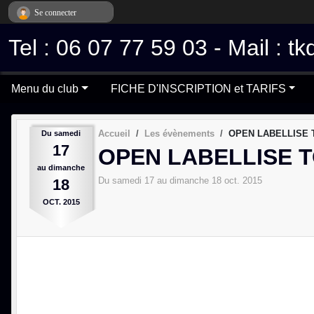
Panneau de gestion des cookies
Se connecter
Tel : 06 07 77 59 03 - Mail :
Menu du club
FICHE D'INSCRIPTION et TARIFS
Accueil
Les évènements
OPEN LABELLISE
Du
samedi
17
OPEN LABELLISE 
au
dimanche
Du
samedi
17
au
dimanche
18
oct.
2015
18
OCT.
2015