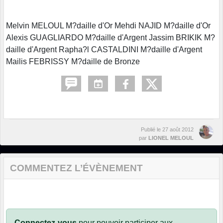
Melvin MELOUL M?daille d'Or Mehdi NAJID M?daille d'Or
Alexis GUAGLIARDO M?daille d'Argent Jassim BRIKIK M?
daille d'Argent Rapha?l CASTALDINI M?daille d'Argent
Mailis FEBRISSY M?daille de Bronze
Publié le
27 août 2012
par
LIONEL MELOUL
COMMENTEZ L’ÉVÈNEMENT
Connectez-vous
pour pouvoir participer aux